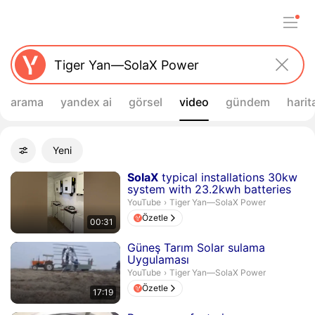
arama
yandex ai
görsel
video
gündem
harit
Filtreler
Yeni
Gelişmiş filtreler
Arama sonuçları
Süre 31 saniye
SolaX
typical installations 30kw
system with 23.2kwh batteries
Tiger Yan—SolaX Power.
YouTube
›
Tiger Yan—SolaX Power
Özetle
00:31
Süre 17 dakika 19 saniye
Güneş Tarım Solar sulama
Uygulaması
Tiger Yan—SolaX Power.
YouTube
›
Tiger Yan—SolaX Power
Özetle
17:19