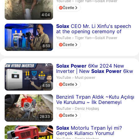
Tiger Yan—SolaX Power.
YouTube
›
Tiger Yan—SolaX Power
Özetle
4:04
Süre 8 dakika 59 saniye
Solax
CEO Mr. Li Xinfu's speech
at the opening ceremony of
Wasiq Industries ...
Tiger Yan—SolaX Power.
YouTube
›
Tiger Yan—SolaX Power
Özetle
8:59
Süre 4 dakika 59 saniye
Solax
Power
6Kw 2024 New
Inverter | New
Solax
Power
6kw
Hybrid Review...
Must power.
YouTube
›
Must power
Özetle
4:59
Süre 28 dakika 33 saniye
Benzinli Tırpan Aldık ~Kutu Açılışı
Ve Kurulumu ~ İlk Denemeyi
Yaptık /
Solax
Tk5...
Deniz Hoşbaş.
YouTube
›
Deniz Hoşbaş
Özetle
28:33
Süre 8 dakika 9 saniye
Solax
Motorlu Tırpan İyi mi?
Gerçek Kullanıcı Yorumu!
Deniz Hoşbaş.
YouTube
›
Deniz Hoşbaş