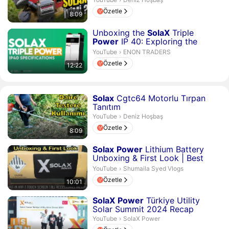
Özetle
8:09
Süre 12 dakika 22 saniye
Unboxing the
SolaX
Triple
Power
IP 40: Exploring the
Features of a High-Perfo...
ENON TRADERS.
YouTube
›
ENON TRADERS
Özetle
12:22
Süre 8 dakika 9 saniye
Solax
Cgtc64 Motorlu Tırpan
Tanıtım
Deniz Hoşbaş.
YouTube
›
Deniz Hoşbaş
Özetle
8:09
Süre 10 dakika 1 saniye
Solax
Power
Lithium Battery
Unboxing & First Look | Best
Solar Storage So...
Shumaila Syed Vlogs.
YouTube
›
Shumaila Syed Vlogs
Özetle
10:01
Süre 2 dakika 48 saniye
SolaX
Power
Türkiye Utility
Solar Summit 2024 Recap
SolaX Power.
YouTube
›
SolaX Power